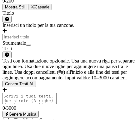
0
/200
Mostra Stili
Casuale
Titolo
Inserisci un titolo per la tua canzone.
Strumentale
Testi
Testi con formattazione opzionale. Usa una nuova riga per separare
ogni linea. Usa due nuove righe per aggiungere una pausa tra le
linee. Usa doppi cancelletti (##) all'inizio e alla fine dei testi per
aggiungere accompagnamento. Input valido: 10–3000 caratteri.
Genera Testi AI
0
/3000
Genera Musica
✨ La Tua Musica Generata
Vedi la tua musica con la magia dell'AI