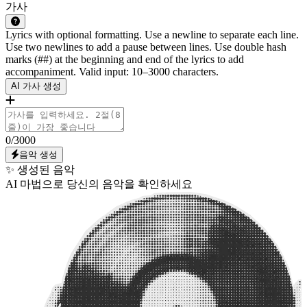
가사
Lyrics with optional formatting. Use a newline to separate each line.
Use two newlines to add a pause between lines. Use double hash
marks (##) at the beginning and end of the lyrics to add
accompaniment. Valid input: 10–3000 characters.
AI 가사 생성
0
/3000
음악 생성
✨ 생성된 음악
AI 마법으로 당신의 음악을 확인하세요