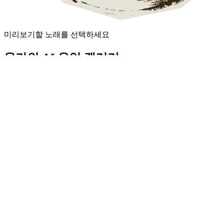
미리보기할 노래를 선택하세요
온라인 AI 음악 갤러리
다양한 장르로 생성된 음악
🎤
Rap
Smokin' On Me
2:59
chiptune
drill
cloud rap
300 MEMES 1 SONG
2:33
trap
rap
meme rap
Tom MacDonald Diss Track
2:38
rap
minimal rap